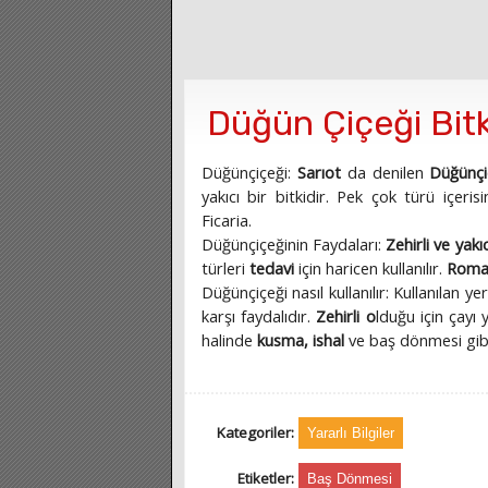
Düğün Çiçeği Bitk
Düğünçiçeği:
Sarıot
da denilen
Düğünçi
yakıcı bir bitkidir. Pek çok türü içeris
Ficaria.
Düğünçiçeğinin Faydaları:
Zehirli ve yakı
türleri
tedavi
için haricen kullanılır.
Roma
Düğünçiçeği nasıl kullanılır: Kullanılan ye
karşı faydalıdır.
Zehirli o
lduğu için çayı 
halinde
kusma, ishal
ve baş dönmesi gibi 
Kategoriler:
Yararlı Bilgiler
Etiketler:
Baş Dönmesi