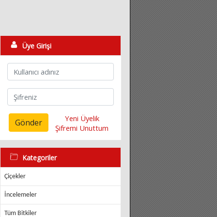
Üye Girişi
Yeni Üyelik
Gönder
Şifremi Unuttum
Kategoriler
Çiçekler
İncelemeler
Tüm Bitkiler