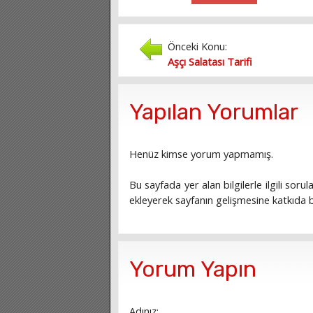
Önceki Konu:
Aşçı Salatası Tarifi
Yapılan Yorumlar
Henüz kimse yorum yapmamış.
Bu sayfada yer alan bilgilerle ilgili sorula
ekleyerek sayfanın gelişmesine katkıda bu
Yorum Yapın
Adınız: