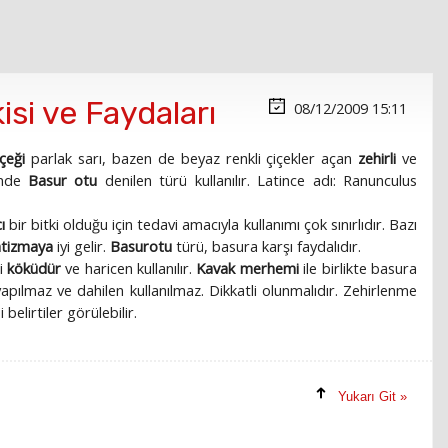
isi ve Faydaları
08/12/2009 15:11
çeği
parlak sarı, bazen de beyaz renkli çiçekler açan
zehirli
ve
inde
Basur otu
denilen türü kullanılır. Latince adı: Ranunculus
cı
bir bitki olduğu için tedavi amacıyla kullanımı çok sınırlıdır. Bazı
tizmaya
iyi gelir.
Basurotu
türü, basura karşı faydalıdır.
ri
köküdür
ve haricen kullanılır.
Kavak merhemi
ile birlikte basura
yapılmaz ve dahilen kullanılmaz. Dikkatli olunmalıdır. Zehirlenme
belirtiler görülebilir.
Yukarı Git »