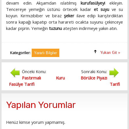
devam edin. Akşamdan ıslatılmış
kurufasülyeyi
ekleyin.
Tencereye yemeğin üstünü örtecek kadar
et suyu
ve su
koyun. Kırmızıbiber ve biraz
şeker
ilave edip karıştırdıktan
sonra kapağı kapatıp orta harareti ocakta suyunu çekinceye
kadar pişirin. Yemeğin
tuzunu
ateşten indirmeye yakın atın.
Kategoriler:
Yukarı Git »
Yararlı Bilgiler
Önceki Konu:
Sonraki Konu:
Pastırmalı Kuru
Börülce Piyazı
Fasülye Tarifi
Tarifi
Yapılan Yorumlar
Henüz kimse yorum yapmamış.