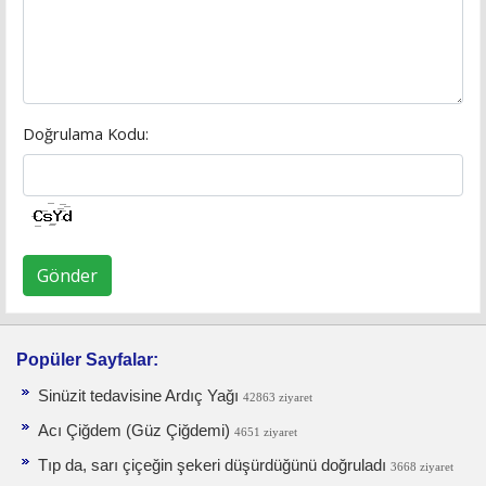
Doğrulama Kodu:
Gönder
Popüler Sayfalar:
Sinüzit tedavisine Ardıç Yağı
42863 ziyaret
Acı Çiğdem (Güz Çiğdemi)
4651 ziyaret
Tıp da, sarı çiçeğin şekeri düşürdüğünü doğruladı
3668 ziyaret