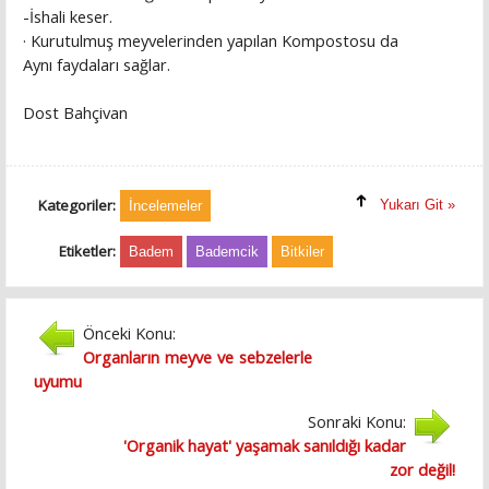
-İshali keser.
· Kurutulmuş meyvelerinden yapılan Kompostosu da
Aynı faydaları sağlar.
Dost Bahçivan
Kategoriler:
Yukarı Git »
İncelemeler
Etiketler:
Badem
Bademcik
Bitkiler
Önceki Konu:
Organların meyve ve sebzelerle
uyumu
Sonraki Konu:
'Organik hayat' yaşamak sanıldığı kadar
zor değil!