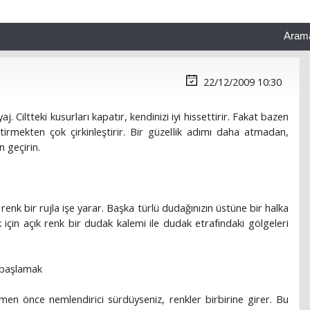
Aram
22/12/2009 10:30
j. Ciltteki kusurları kapatır, kendinizi iyi hissettirir. Fakat bazen
ştirmekten çok çirkinleştirir. Bir güzellik adımı daha atmadan,
 geçirin.
enk bir rujla işe yarar. Başka türlü dudağınızın üstüne bir halka
 için açık renk bir dudak kalemi ile dudak etrafındaki gölgeleri
 başlamak
en önce nemlendirici sürdüyseniz, renkler birbirine girer. Bu