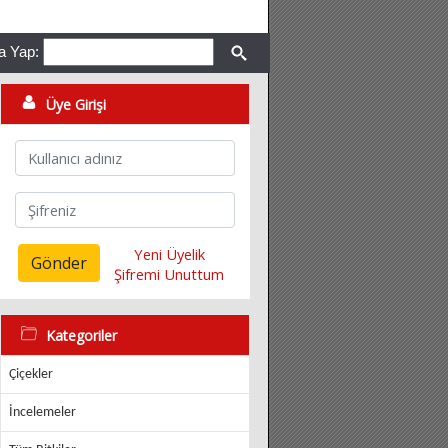
a Yap:
Üye Girişi
Yeni Üyelik
Gönder
Şifremi Unuttum
Kategoriler
Çiçekler
İncelemeler