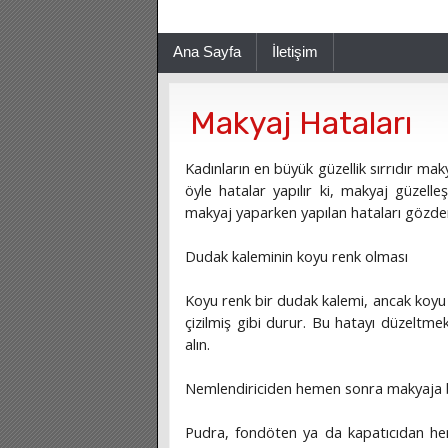
Ana Sayfa
İletişim
Makyaj Hataları
Kadınların en büyük güzellik sırrıdır makya
öyle hatalar yapılır ki, makyaj güzelle
makyaj yaparken yapılan hataları gözden
Dudak kaleminin koyu renk olması
Koyu renk bir dudak kalemi, ancak koyu r
çizilmiş gibi durur. Bu hatayı düzeltmek
alın.
Nemlendiriciden hemen sonra makyaja
Pudra, fondöten ya da kapatıcıdan hem