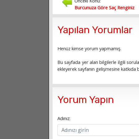
Önceki Konu:
Burcunuza Göre Saç Renginiz
Yapılan Yorumlar
Henüz kimse yorum yapmamış.
Bu sayfada yer alan bilgilerle ilgili sorula
ekleyerek sayfanın gelişmesine katkıda bu
Yorum Yapın
Adınız: