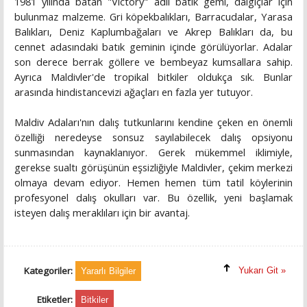
1981 yılında batan "Victory" adlı batık gemi, dalgıçlar için
bulunmaz malzeme. Gri köpekbalıkları, Barracudalar, Yarasa
Balıkları, Deniz Kaplumbağaları ve Akrep Balıkları da, bu
cennet adasındaki batık geminin içinde görülüyorlar. Adalar
son derece berrak göllere ve bembeyaz kumsallara sahip.
Ayrıca Maldivler'de tropikal bitkiler oldukça sık. Bunlar
arasında hindistancevizi ağaçları en fazla yer tutuyor.
Maldiv Adaları'nın dalış tutkunlarını kendine çeken en önemli
özelliği neredeyse sonsuz sayılabilecek dalış opsiyonu
sunmasından kaynaklanıyor. Gerek mükemmel iklimiyle,
gerekse sualtı görüşünün eşsizliğiyle Maldivler, çekim merkezi
olmaya devam ediyor. Hemen hemen tüm tatil köylerinin
profesyonel dalış okulları var. Bu özellik, yeni başlamak
isteyen dalış meraklıları için bir avantaj.
Kategoriler:
Yukarı Git »
Yararlı Bilgiler
Etiketler:
Bitkiler