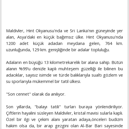
Maldivler, Hint Okyanusu'nda ve Sri Lanka'nın güneyinde yer
alan, Asya'daki en küçük bağımsız ülke. Hint Okyanusu'nda
1200 adet küçük adadan meydana gelen, 764 km.
uzunluğunda, 129 km. genişliğinde bir adalar topluluğu.
Adaların en büyüğü 13 kilometrekarelik bir alana sahip. Bütün
alanın %99'u denizle kaplı muhteşem güzelliği ile bilinen bu
adacıklar, sayısız isimde ve türde balıklarıyla sualtı gözlem ve
su sporlarıyla mükemmel bir tatil ülkesi.
"Son cennet" olarak da anılıyor.
Son yıllarda, "balayı tatili" turları buraya yönlendiriliyor.
Çiftlerin hayalini süsleyen Maldivler, kristal mavisi sularla kaplı.
Özel bir ilgi ve çekim alanı yaratan adaya,önceleri budizm
hakim olsa da, bir arap gezgini olan Al-Bar Bari sayesinde