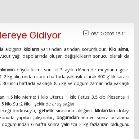
 Nereye Gidiyor
08/12/2009 15:11
da aldığınız
kiloların
yarısından azından sorumludur.
Kilo alma
,
vücut yağı depolarında oluşan değişikliklerin sonucu olarak da
alımının
büyük kısmı son iki 3 aylık dönemde meydana gelir.
-2 kg alır; ondan sonra haftada yaklaşık olarak 400 g' lık kararlı
 kg, 30'uncu haftada yaklaşık 8.5 kg ve doğum zamanında yaklaşık
n: 1.5 kilo Meme: 1 kilo Uterus: 1 kilo Fetus: 3.5 kilo Plesenta: 1
3.5 kilo Su :2 kilo şeklinde artış sağlar
eceği korkusuyla,
gebelik
sırasında aldığınız
kilolardan
dolayı
u konuda yapılan çalışmalar,
doğumdan
hemen sonra ortalama
n
doğumundan 6 hafta sonra yalnızca 2 kg fazlanızın olduğunu