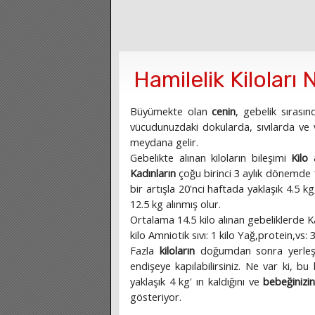
Hamilelik Kiloları
Büyümekte olan
cenin
, gebelik sırasın
vücudunuzdaki dokularda, sıvılarda ve 
meydana gelir.
Gebelikte alınan kiloların bileşimi
Kilo 
Kadınların
çoğu birinci 3 aylık dönemde 1
bir artışla 20'nci haftada yaklaşık 4.5
12.5 kg alınmış olur.
Ortalama 14.5 kilo alınan gebeliklerde Ka
kilo Amniotik sıvı: 1 kilo Yağ,protein,vs: 
Fazla
kiloların
doğumdan sonra yerleş
endişeye kapılabilirsiniz. Ne var ki, b
yaklaşık 4 kg' ın kaldığını ve
bebeğinizi
gösteriyor.