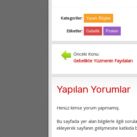
Kategoriler:
Yararlı Bilgiler
Etiketler:
Gebelik
Protein
Önceki Konu:
Gebelikte Yüzmenin Faydaları
Yapılan Yorumlar
Henüz kimse yorum yapmamış.
Bu sayfada yer alan bilgilerle ilgili sorula
ekleyerek sayfanın gelişmesine katkıda bu