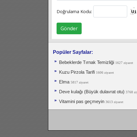
Doğrulama Kodu:
Gönder
Popüler Sayfalar:
Bebeklerde Tırnak Temizliği
1627 ziyaret
Kuzu Pirzola Tarifi
1606 ziyaret
Elma
5817 ziyaret
Deve kulağı (Büyük dulavrat otu)
3768 zi
Vitamini pas geçmeyin
3613 ziyaret