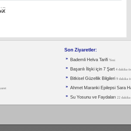
Son Ziyaretler:
Bademli Helva Tarifi
Yeni
Başarılı İlişki için 7 Şart
4 dakika ö
Bitkisel Güzellik Bilgileri
9 dakika ö
Ahmet Maranki Epilepsi Sara Has
yaret
Su Yosunu ve Faydaları
22 dakika