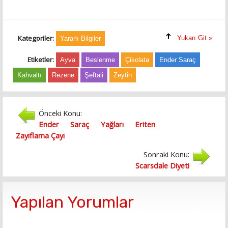
Kategoriler:
Yukarı Git »
Yararlı Bilgiler
Etiketler:
Ayva
Beslenme
Çikolata
Ender Saraç
Kahvaltı
Rezene
Şeftali
Zeytin
Önceki Konu:
Ender Saraç Yağları Eriten
Zayıflama Çayı
Sonraki Konu:
Scarsdale Diyeti
Yapılan Yorumlar