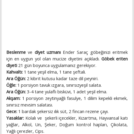
Beslenme
ve
diyet uzmanı
Ender Saraç göbeğinizi eritmek
için en uygun yol olan mucize diyetini açıkladı.
Göbek eriten
diyeti
21 gün boyunca uygulamanız gerekiyor.
Kahvaltı:
1 tane yeşil elma, 1 tane şeftali.
Ara Öğün:
2 kibrit kutusu kadar taze dil peyniri.
Öğle:
1 porsiyon tavuk ızgara, sınırsızyeşil salata.
Ara Öğün:
3-4 tane yulaflı bisküvi, 1 adet yeşil elma.
Akşam:
1 porsiyon zeytinyağlı fasulye, 1 dilim kepekli ekmek,
sınırsız mevsim salatası.
Gece:
1 bardak şekersiz ılık süt, 2 fincan rezene çayı.
Yasaklar:
Kolalı ve şekerli içecekler, Kızartma, Hayvansal katı
yağlar, Alkol, Un, Şeker, Doğum kontrol hapları, Çikolata,
Yağlı çerezler, Cips.