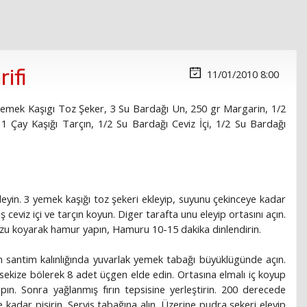
ifi
11/01/2010 8:00
emek Kaşıgı Toz Şeker, 3 Su Bardağı Un, 250 gr Margarin, 1/2
Çay Kaşığı Tarçın, 1/2 Su Bardağı Ceviz İçi, 1/2 Su Bardağı
eyin. 3 yemek kaşığı toz şekeri ekleyip, suyunu çekinceye kadar
 ceviz içi ve tarçın koyun. Diger tarafta unu eleyip ortasını açın.
zu koyarak hamur yapın, Hamuru 10-15 dakika dinlendirin.
m santim kalınlığında yuvarlak yemek tabağı büyüklügünde açın.
ekize bölerek 8 adet üçgen elde edin. Ortasına elmalı iç koyup
pın. Sonra yağlanmış fırın tepsisine yerleştirin. 200 derecede
 kadar pişirin. Servis tabağına alın. Üzerine pudra şekeri eleyip