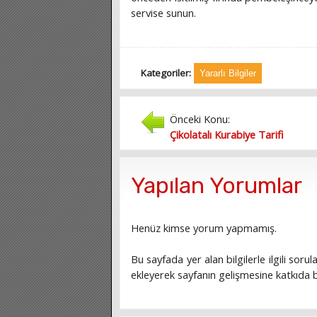
servise sunun.
Kategoriler:
Yararlı Bilgiler
Önceki Konu:
Çikolatalı Kurabiye Tarifi
Yapılan Yorumlar
Henüz kimse yorum yapmamış.
Bu sayfada yer alan bilgilerle ilgili sorula
ekleyerek sayfanın gelişmesine katkıda bu