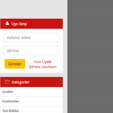
Üye Girişi
Yeni Üyelik
Gönder
Şifremi Unuttum
Kategoriler
Çiçekler
İncelemeler
Tüm Bitkiler