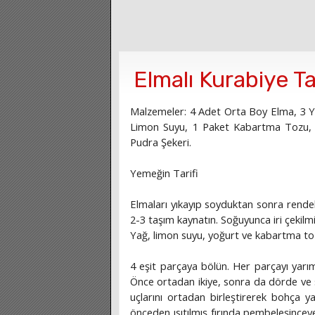
Elmalı Kurabiye Tar
Malzemeler: 4 Adet Orta Boy Elma, 3 Y
Limon Suyu, 1 Paket Kabartma Tozu, 1 
Pudra Şekeri.
Yemeğin Tarifi
Elmaları yıkayıp soyduktan sonra rendel
2-3 taşım kaynatın. Soğuyunca iri çekilmiş
Yağ, limon suyu, yoğurt ve kabartma to
4 eşit parçaya bölün. Her parçayı yarı
Önce ortadan ikiye, sonra da dörde ve s
uçlarını ortadan birleştirerek bohça ya
önceden ısıtılmış fırında pembeleşinceye