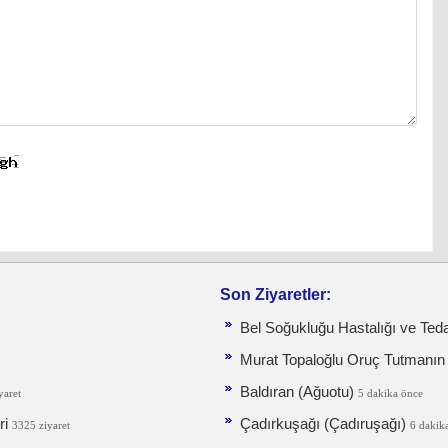
Son Ziyaretler:
Bel Soğukluğu Hastalığı ve Teda
Murat Topaloğlu Oruç Tutmanın E
Baldıran (Ağuotu)
yaret
5 dakika önce
ri
Çadırkuşağı (Çadıruşağı)
3325 ziyaret
6 dakik