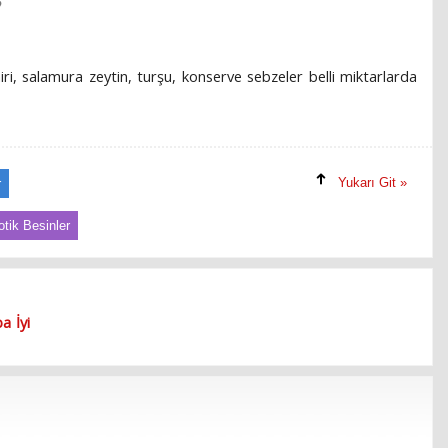
?
iri, salamura zeytin, turşu, konserve sebzeler belli miktarlarda
Yukarı Git »
r
otik Besinler
a İyi