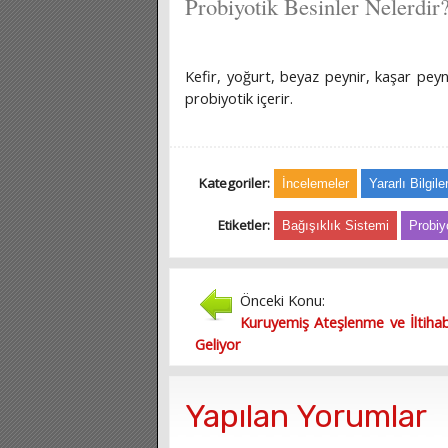
Probiyotik Besinler Nelerdir
Kefir, yoğurt, beyaz peynir, kaşar peyn
probiyotik içerir.
Kategoriler:
İncelemeler
Yararlı Bilgile
Etiketler:
Bağışıklık Sistemi
Probiy
Önceki Konu:
Kuruyemiş Ateşlenme ve İltihab
Geliyor
Yapılan Yorumlar