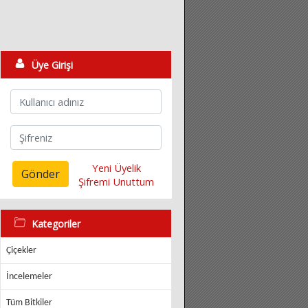
Üye Girişi
Yeni Üyelik
Gönder
Şifremi Unuttum
Kategoriler
Çiçekler
İncelemeler
Tüm Bitkiler